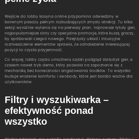
Wejście do lobby kasyna online przypomina odwiedziny w
barwnym pasażu pełnym rozbudzających zmysły atrakcji. Tu kilka
sekcji wyraźnie wyłania się na pierwszy plan: najnowsze tytuły gier,
najpopularniejsze sloty czy specjalne promocje, które kuszą graczy,
by spróbowali czegoś nowego. Przejrzysty układ i intuicyjne
rozmieszczenie elementów sprawia, że odnalezienie interesującej
pozycji to czysta przyjemność.
Co więcej, lobby często umożliwia szybki podgląd statystyk gier, a
czasem nawet tryb demo, który pozwala na zapoznanie się z
mechaniką bez konieczności angażowania środków. To wszystko
buduje wrażenie komfortu i swobody, które jest bardzo ważne dla
użytkowników.
Filtry i wyszukiwarka –
efektywność ponad
wszystko