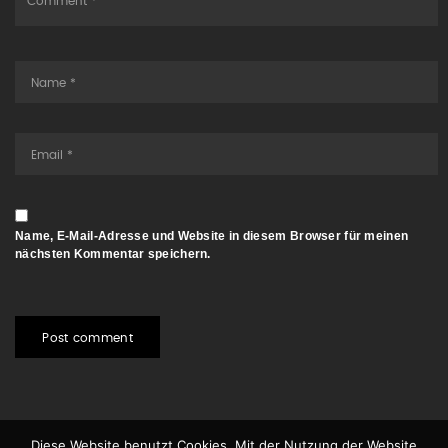
Name, E-Mail-Adresse und Website in diesem Browser für meinen
nächsten Kommentar speichern.
Post comment
Diese Website benutzt Cookies. Mit der Nutzung der Website