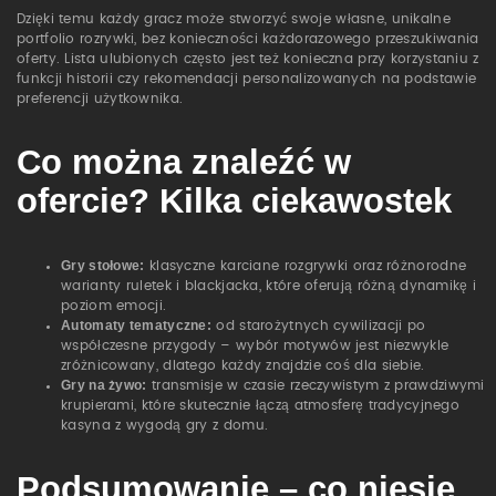
Dzięki temu każdy gracz może stworzyć swoje własne, unikalne
portfolio rozrywki, bez konieczności każdorazowego przeszukiwania
oferty. Lista ulubionych często jest też konieczna przy korzystaniu z
funkcji historii czy rekomendacji personalizowanych na podstawie
preferencji użytkownika.
Co można znaleźć w
ofercie? Kilka ciekawostek
Gry stołowe:
klasyczne karciane rozgrywki oraz różnorodne
warianty ruletek i blackjacka, które oferują różną dynamikę i
poziom emocji.
Automaty tematyczne:
od starożytnych cywilizacji po
współczesne przygody – wybór motywów jest niezwykle
zróżnicowany, dlatego każdy znajdzie coś dla siebie.
Gry na żywo:
transmisje w czasie rzeczywistym z prawdziwymi
krupierami, które skutecznie łączą atmosferę tradycyjnego
kasyna z wygodą gry z domu.
Podsumowanie – co niesie