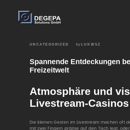
UNCATEGORIZED
by
LUKWSZ
Spannende Entdeckungen beim
Freizeitwelt
Atmosphäre und visu
Livestream-Casinos
Die kleinen Gesten im Livestream machen oft d
mit zwei Fingern präzise auf den Tisch legt, od