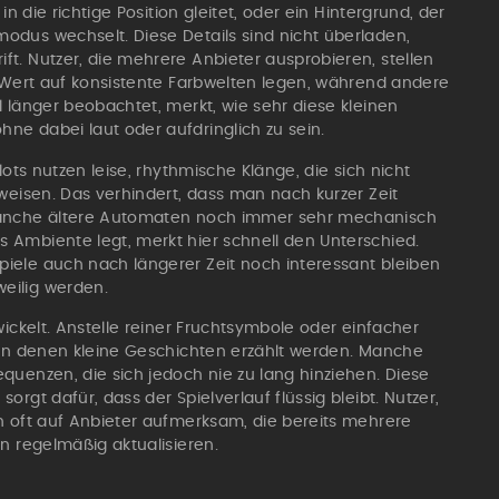
n die richtige Position gleitet, oder ein Hintergrund, der
dus wechselt. Diese Details sind nicht überladen,
t. Nutzer, die mehrere Anbieter ausprobieren, stellen
n Wert auf konsistente Farbwelten legen, während andere
 länger beobachtet, merkt, wie sehr diese kleinen
e dabei laut oder aufdringlich zu sein.
lots nutzen leise, rhythmische Klänge, die sich nicht
weisen. Das verhindert, dass man nach kurzer Zeit
manche ältere Automaten noch immer sehr mechanisch
 Ambiente legt, merkt hier schnell den Unterschied.
iele auch nach längerer Zeit noch interessant bleiben
eilig werden.
wickelt. Anstelle reiner Fruchtsymbole oder einfacher
 in denen kleine Geschichten erzählt werden. Manche
quenzen, die sich jedoch nie zu lang hinziehen. Diese
rgt dafür, dass der Spielverlauf flüssig bleibt. Nutzer,
n oft auf Anbieter aufmerksam, die bereits mehrere
n regelmäßig aktualisieren.