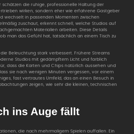
er schätzen die ruhige, professionelle Haltung der
rtrieben wirken, sondern eher wie erfahrene Gastgeber
 und wechselt in passenden Momenten zwischen
äßig zuschaut, erkennt schnell, welche Studios auf
achgemachten Materialien arbeiten. Diese Details
 ob man das Gefühl hat, tatsächlich an einem Tisch zu
 die Beleuchtung stark verbessert. Frühere Streams
oderne Studios mit gedämpftem Licht und farblich
ür, dass die Karten und Chips natürlich aussehen und
, dass sie nach wenigen Minuten vergessen, vor einem
uhiges, fast vertrautes Umfeld, das an einen Besuch in
obachtungen zeigen, wie sehr die kleinen, technischen
ch ins Auge fällt
imationen, die nach mehrmaligem Spielen auffallen. Ein