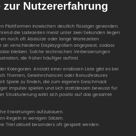
 zur Nutzererfahrung
n Plattformen inzwischen deutlich flüssiger geworden.
hrend die Ladezeiten meist unter zwei Sekunden liegen.
onen noch oft Abstürze oder lange Wartezeiten
iele an verschiedene Displaygrößen angepasst, sodass
lesbar bleiben. Solche technischen Verbesserungen
tration, die früher häufiger auftrat.
 der Kategorien. Anstatt einer endlosen Liste gibt es bei
n nach Themen, Gewinnchancen oder Bonusfeatures
zielt Spiele zu finden, die zum eigenen Geschmack
ger impulsiv spielen und sich stattdessen bewusst für
r Strukturierung wirkt sich positiv auf das gesamte
ische Erwartungen aufzubauen.
ten Regeln in wenigen Sätzen.
he Titel aktuell besonders oft gespielt werden.