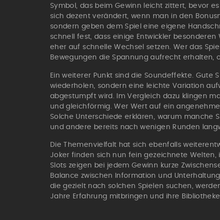
Symbol, das beim Gewinn leicht zittert, bevor es i
sich dezent verändert, wenn man in den Bonusmo
sondern geben dem Spiel eine eigene Handschrif
schnell fest, dass einige Entwickler besondere
eher auf schnelle Wechsel setzen. Wer das Spiel
Bewegungen die Spannung aufrecht erhalten, ohn
Ein weiterer Punkt sind die Soundeffekte. Gute S
wiederholen, sondern eine leichte Variation auf
abgestumpft wird. Im Vergleich dazu klingen 
und gleichförmig. Wer Wert auf ein angenehmes
Solche Unterschiede erklären, warum manche Sp
und andere bereits nach wenigen Runden langw
Die Themenvielfalt hat sich ebenfalls weiterent
Joker finden sich nun fein gezeichnete Welten,
Slots zeigen bei jedem Gewinn kurze Zwischense
Balance zwischen Information und Unterhaltung so
die gezielt nach solchen Spielen suchen, werde
Jahre Erfahrung mitbringen und ihre Bibliotheke