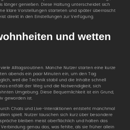
nis länger genießen. Diese Haltung unterscheidet sich
ohne klare Vorstellungen starteten und später überrascht
st direkt in den Einstellungen zur Verfügung.
wohnheiten und wetten
n viele Alltagsroutinen. Manche Nutzer starten eine kurze
ten abends ein paar Minuten ein, um den Tag
glich, weil die Technik stabil und die Inhalte schnell
inos entfällt der Weg und die Notwendigkeit, sich
wohnten Umgebung. Diese Bequemlichkeit ist ein Grund,
iv geworden ist.
. Durch Chats und Live-Interaktionen entsteht manchmal
ein spielt. Nutzer tauschen sich kurz über besondere
präche bleiben meist oberflächlich und halten das
e Verbindung genau das, was fehlte, als sie früher allein